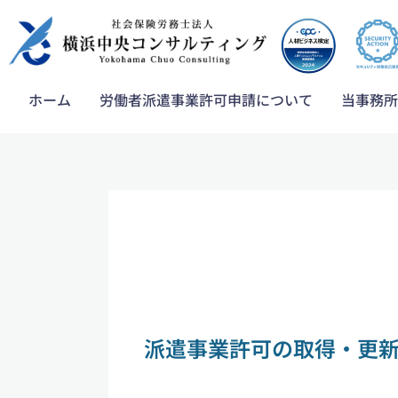
内
容
を
ス
ホーム
労働者派遣事業許可申請について
当事務所
キ
ッ
プ
派遣事業許可の取得・更