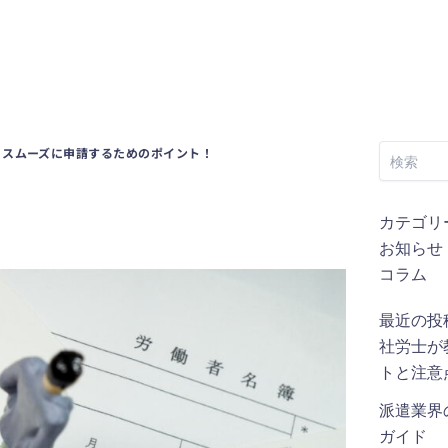
検
：スムーズに申請するためのポイント！
索
カテゴリ
お知らせ
コラム
最近の投
社労士が
トと注意
派遣業界
ガイド