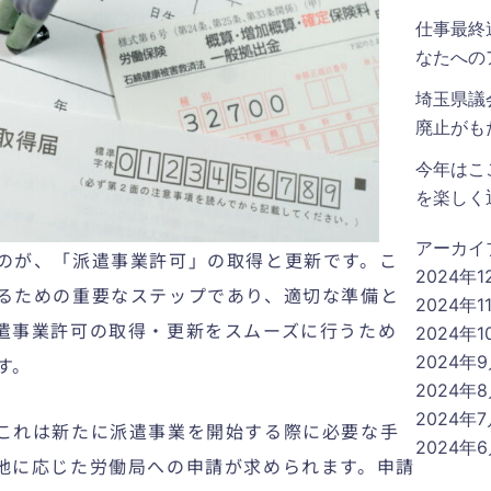
仕事最終
なたへの
埼玉県議
廃止がも
今年はこ
を楽しく
アーカイ
のが、「派遣事業許可」の取得と更新です。こ
2024年1
るための重要なステップであり、適切な準備と
2024年1
遣事業許可の取得・更新をスムーズに行うため
2024年1
2024年
す。
2024年
2024年
これは新たに派遣事業を開始する際に必要な手
2024年
地に応じた労働局への申請が求められます。申請