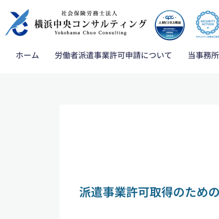
内
容
を
ス
ホーム
労働者派遣事業許可申請について
当事務所
キ
ッ
プ
派遣事業許可取得のため