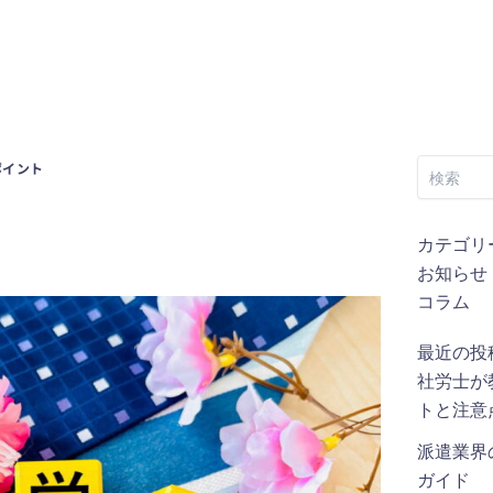
検
ポイント
索
カテゴリ
お知らせ
コラム
最近の投
社労士が
トと注意
派遣業界
ガイド